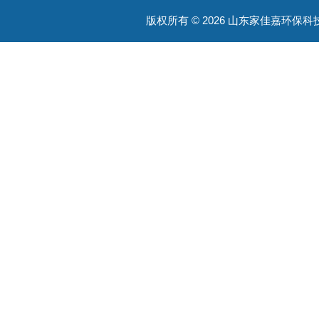
版权所有 © 2026 山东家佳嘉环保科技有限
餐厨垃圾粉碎机
餐厨垃圾破碎提干一体机
垃圾桶提升机
污水处理器