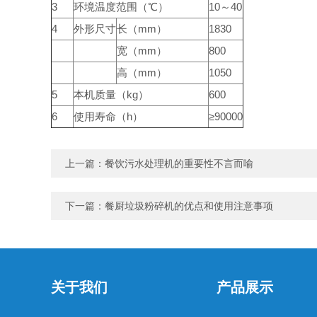
3
环境温度范围（℃）
10～40
4
外形尺寸
长（mm）
1830
宽（mm）
800
高（mm）
1050
5
本机质量（kg）
600
6
使用寿命（h）
≥90000
上一篇：
餐饮污水处理机的重要性不言而喻
下一篇：
餐厨垃圾粉碎机的优点和使用注意事项
关于我们
产品展示