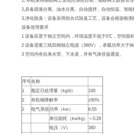
1, 本机采用物联网工业电控系统控制，物联网大数据
2,具备固液分离、油水分离、自动搅拌、自动恒温、智能
3,净化除臭：设备采用组合式除臭工艺，设备会根据检
设备使用要求
1 设备应置于独立空间内，环境温度不低于0℃，空间面积
2 设备需要三线四相独立电源（380V），承载功率大于8
3 空间内有自来水管、下水道，并有气体排放通道。
序号
名称
1
额定日处理量（kg/d）
100
2
有机物降解率
≥90%
2
电气系统
功率（kw）
6.55
单位能耗（kw/kg）
＜0.28
电压（V）
380