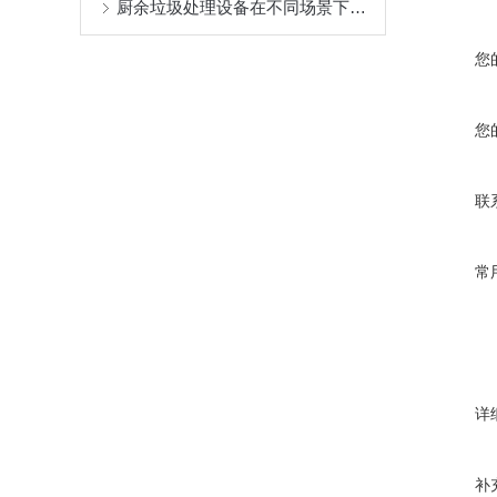
厨余垃圾处理设备在不同场景下的成功应用分享
您
您
联
常
详
补