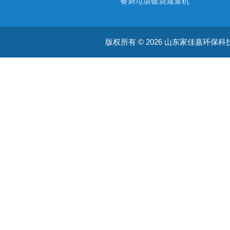
餐厨垃圾破袋减量机
医疗用污水处理器
版权所有 © 2026 山东家佳嘉环保科技有限
餐厨垃圾粉碎机
餐厨垃圾破碎提干一体机
垃圾桶提升机
污水处理器