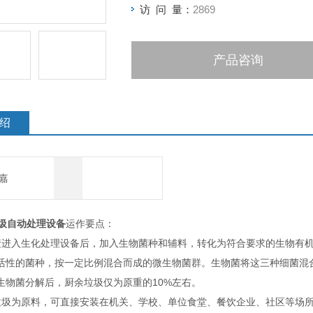
访 问 量：
2869
产品咨询
绍
嘉
垃圾自动处理设备
运作要点：
渣进入生化处理设备后，加入生物菌种和辅料，转化为符合要求的生物有
活性的菌种，按一定比例混合而成的微生物菌群。生物菌将这三种细菌混
生物菌分解后，厨余垃圾仅为原重的10%左右。
垃圾为原料，可直接安装在机关、学校、单位食堂、餐饮企业、社区等场