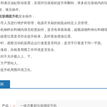
条和液压油缸联动装置，实现对垃圾箱的提升和翻转，将多处垃圾箱内的垃
能，液压操作。
垃圾桶提升机
安全操作：
指导人员进行维护和管理，电源开关箱的钥匙由特定人员管理。
升机物料在料桶内填充程度如何，是否有单面装载，超载或物料伸出料桶
桶放置位置是否符合提升标准，及时更改摆放位置。
作时，观察活动机架两边运行速度是否同步，是否平行垂直于同一平面。
降落前，应检查周围工作环境是否安全。
绝对不允许载人上、下。
下方严禁站人。
持提升机周围环境卫生。
询
产品：