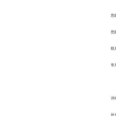
您
您
联
常
详
补